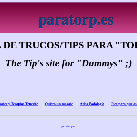
paratorp.es
 DE TRUCOS/TIPS PARA "TOR
The Tip's site for "Dummys" ;)
ajes y Terapias Tenerife
Quiero un masaje
Atlas Podología
Pies para que os
paratorp.es