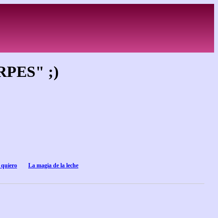
PES" ;)
 quiero
La magia de la leche