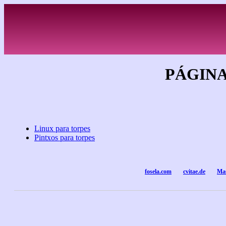
PÁGINA
Linux para torpes
Pintxos para torpes
fosela.com
cvitae.de
Mas